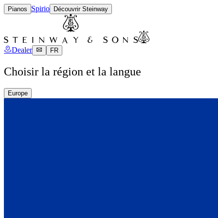
Spirio
Pianos
Découvrir Steinway
Dealer
FR
Choisir la région et la langue
Europe