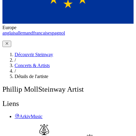
Europe
anglais
allemand
français
espagnol
Découvrir Steinway
/
Concerts & Artists
/
Détails de l'artiste
Phillip Moll
Steinway Artist
Liens
ArkivMusic