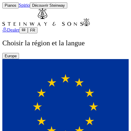
Spirio
Pianos
Découvrir Steinway
Dealer
FR
Choisir la région et la langue
Europe