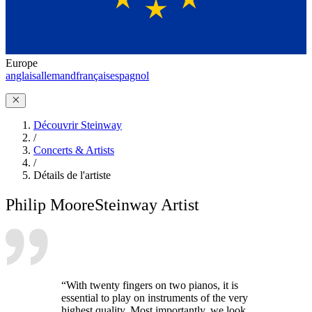
Europe
anglais
allemand
français
espagnol
Découvrir Steinway
/
Concerts & Artists
/
Détails de l'artiste
Philip Moore
Steinway Artist
“With twenty fingers on two pianos, it is
essential to play on instruments of the very
highest quality. Most importantly, we look