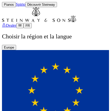
Spirio
Pianos
Découvrir Steinway
Dealer
FR
Choisir la région et la langue
Europe