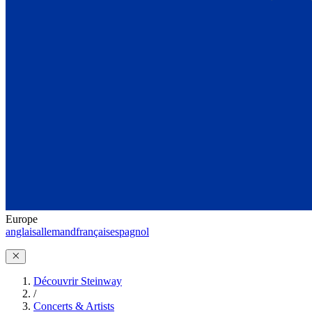
Europe
anglais
allemand
français
espagnol
Découvrir Steinway
/
Concerts & Artists