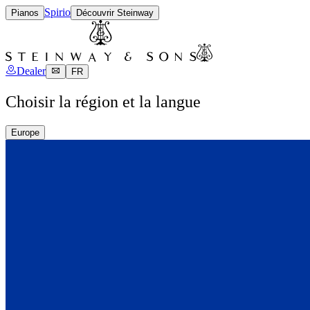
Spirio
Pianos
Découvrir Steinway
Dealer
FR
Choisir la région et la langue
Europe