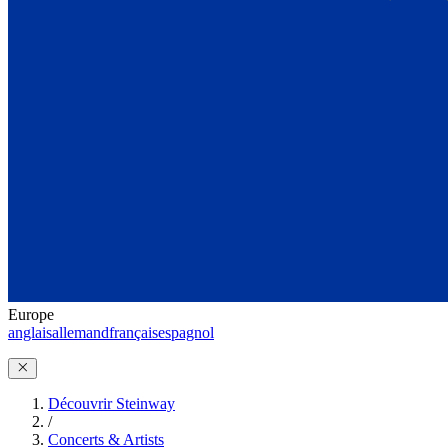
Europe
anglais
allemand
français
espagnol
Découvrir Steinway
/
Concerts & Artists