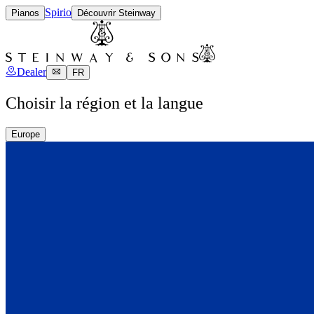
Spirio
Pianos
Découvrir Steinway
Dealer
FR
Choisir la région et la langue
Europe