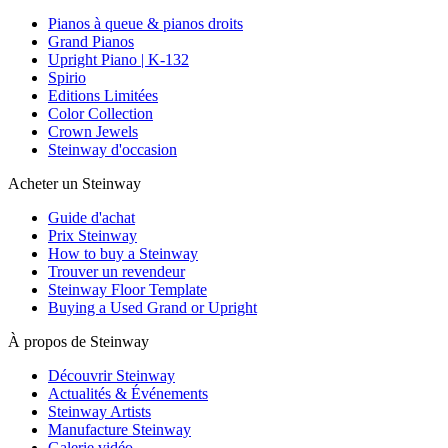
Pianos à queue & pianos droits
Grand Pianos
Upright Piano | K-132
Spirio
Editions Limitées
Color Collection
Crown Jewels
Steinway d'occasion
Acheter un Steinway
Guide d'achat
Prix Steinway
How to buy a Steinway
Trouver un revendeur
Steinway Floor Template
Buying a Used Grand or Upright
À propos de Steinway
Découvrir Steinway
Actualités & Événements
Steinway Artists
Manufacture Steinway
Galerie vidéo