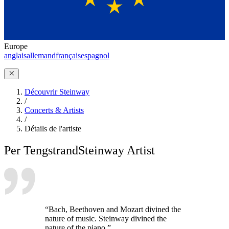
Europe
anglais
allemand
français
espagnol
Découvrir Steinway
/
Concerts & Artists
/
Détails de l'artiste
Per Tengstrand
Steinway Artist
“Bach, Beethoven and Mozart divined the
nature of music. Steinway divined the
nature of the piano.”