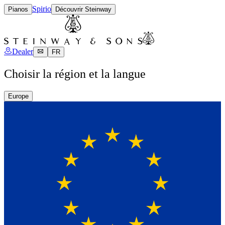
Spirio
Pianos
Découvrir Steinway
Dealer
FR
Choisir la région et la langue
Europe