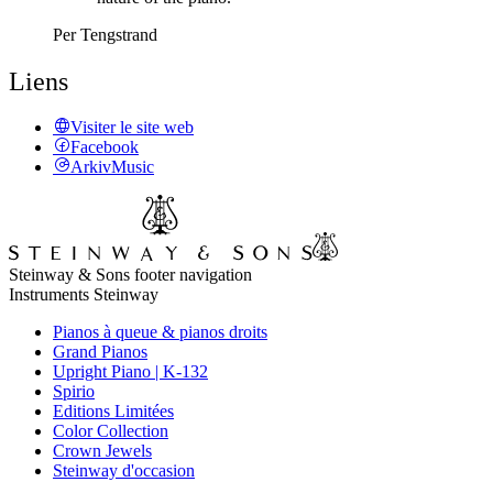
Per Tengstrand
Liens
Visiter le site web
Facebook
ArkivMusic
Steinway & Sons footer navigation
Instruments Steinway
Pianos à queue & pianos droits
Grand Pianos
Upright Piano | K-132
Spirio
Editions Limitées
Color Collection
Crown Jewels
Steinway d'occasion