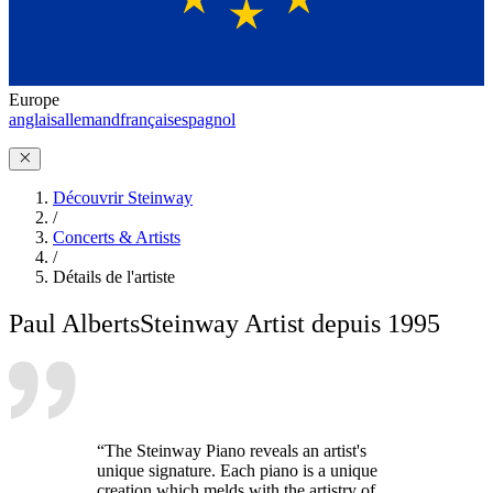
Europe
anglais
allemand
français
espagnol
Découvrir Steinway
/
Concerts & Artists
/
Détails de l'artiste
Paul Alberts
Steinway Artist depuis 1995
“The Steinway Piano reveals an artist's
unique signature. Each piano is a unique
creation which melds with the artistry of