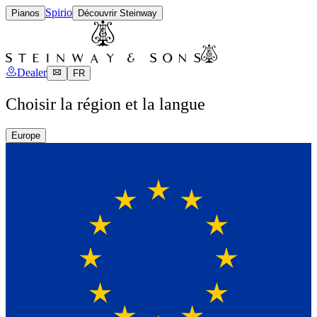
Spirio
Pianos
Découvrir Steinway
Dealer
FR
Choisir la région et la langue
Europe