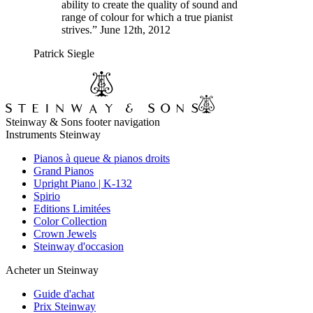
ability to create the quality of sound and
range of colour for which a true pianist
strives.” June 12th, 2012
Patrick Siegle
Steinway & Sons footer navigation
Instruments Steinway
Pianos à queue & pianos droits
Grand Pianos
Upright Piano | K-132
Spirio
Editions Limitées
Color Collection
Crown Jewels
Steinway d'occasion
Acheter un Steinway
Guide d'achat
Prix Steinway