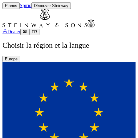
Spirio
Pianos
Découvrir Steinway
Dealer
FR
Choisir la région et la langue
Europe