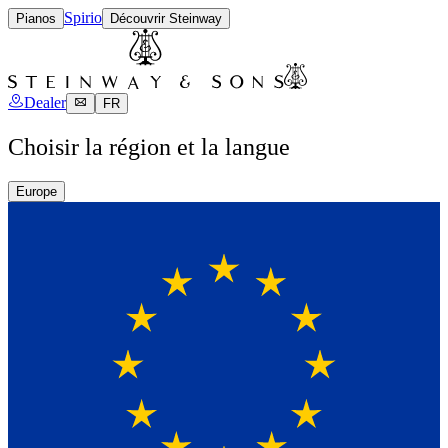
Spirio
Pianos
Découvrir Steinway
Dealer
FR
Choisir la région et la langue
Europe