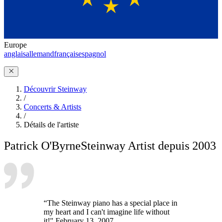
Europe
anglais
allemand
français
espagnol
Découvrir Steinway
/
Concerts & Artists
/
Détails de l'artiste
Patrick O'Byrne
Steinway Artist depuis 2003
“The Steinway piano has a special place in
my heart and I can't imagine life without
it!" February 13, 2007