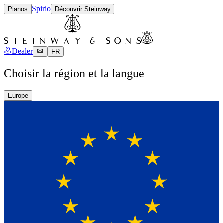
Spirio
Pianos
Découvrir Steinway
Dealer
FR
Choisir la région et la langue
Europe