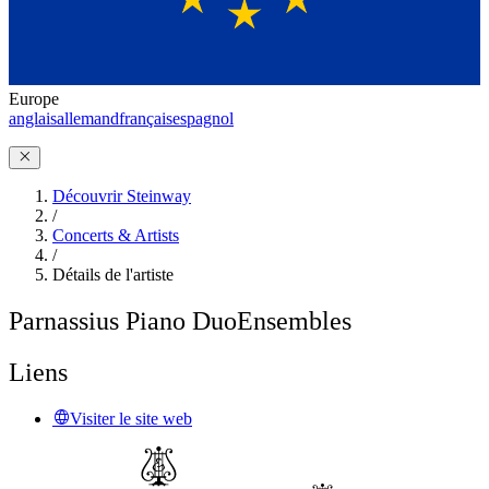
Europe
anglais
allemand
français
espagnol
Découvrir Steinway
/
Concerts & Artists
/
Détails de l'artiste
Parnassius Piano Duo
Ensembles
Liens
Visiter le site web