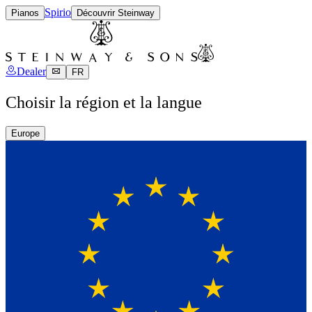
Spirio
Pianos
Découvrir Steinway
Dealer
FR
Choisir la région et la langue
Europe