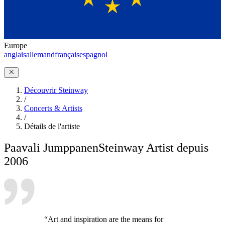
Europe
anglais
allemand
français
espagnol
Découvrir Steinway
/
Concerts & Artists
/
Détails de l'artiste
Paavali Jumppanen
Steinway Artist depuis
2006
“Art and inspiration are the means for