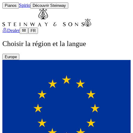
Spirio
Pianos
Découvrir Steinway
Dealer
FR
Choisir la région et la langue
Europe