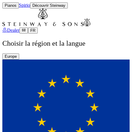
Spirio
Pianos
Découvrir Steinway
Dealer
FR
Choisir la région et la langue
Europe