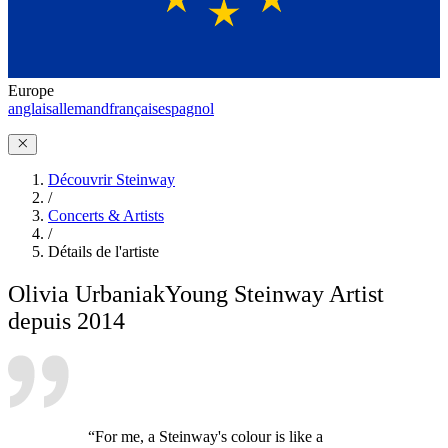
Europe
anglais
allemand
français
espagnol
Découvrir Steinway
/
Concerts & Artists
/
Détails de l'artiste
Olivia Urbaniak
Young Steinway Artist
depuis 2014
“For me, a Steinway's colour is like a