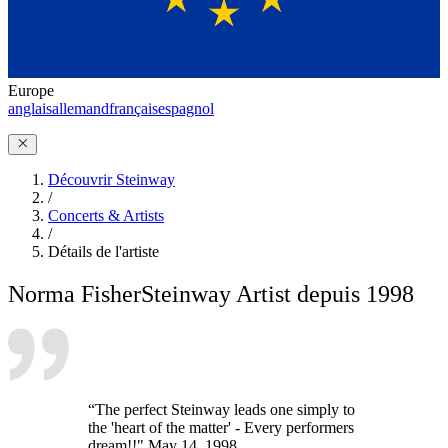
Europe
anglais
allemand
français
espagnol
Découvrir Steinway
/
Concerts & Artists
/
Détails de l'artiste
Norma Fisher
Steinway Artist depuis 1998
“The perfect Steinway leads one simply to
the 'heart of the matter' - Every performers
dream!!" May 14, 1998