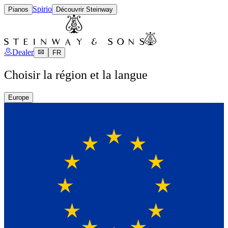
Spirio
Pianos
Découvrir Steinway
Dealer
FR
Choisir la région et la langue
Europe