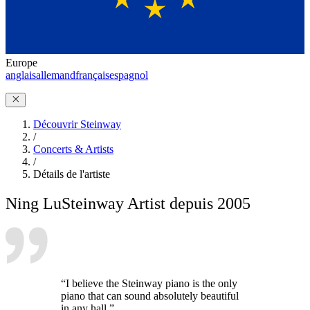
Europe
anglais
allemand
français
espagnol
Découvrir Steinway
/
Concerts & Artists
/
Détails de l'artiste
Ning Lu
Steinway Artist depuis 2005
“I believe the Steinway piano is the only
piano that can sound absolutely beautiful
in any hall.”