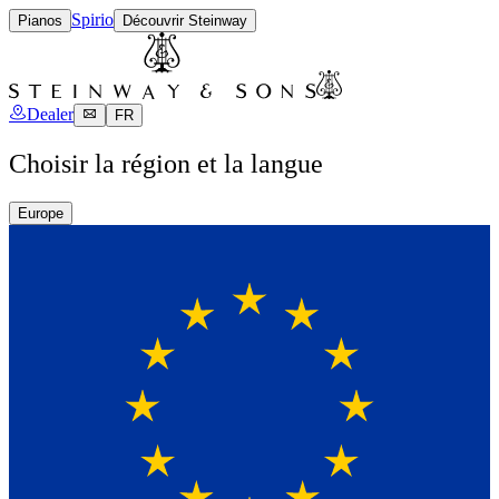
Spirio
Pianos
Découvrir Steinway
Dealer
FR
Choisir la région et la langue
Europe