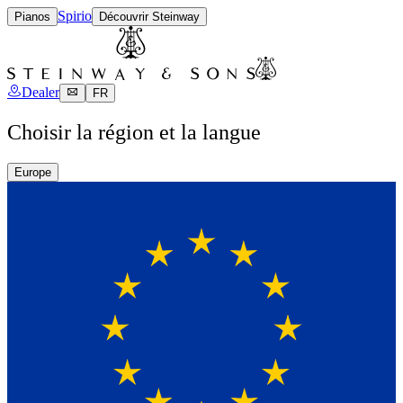
Spirio
Pianos
Découvrir Steinway
Dealer
FR
Choisir la région et la langue
Europe