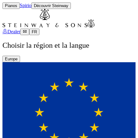
Spirio
Pianos
Découvrir Steinway
Dealer
FR
Choisir la région et la langue
Europe