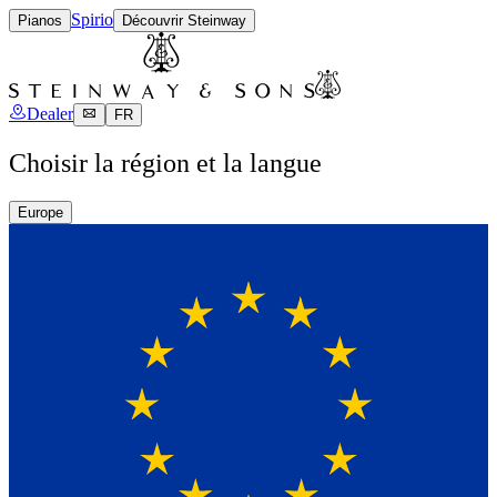
Spirio
Pianos
Découvrir Steinway
Dealer
FR
Choisir la région et la langue
Europe