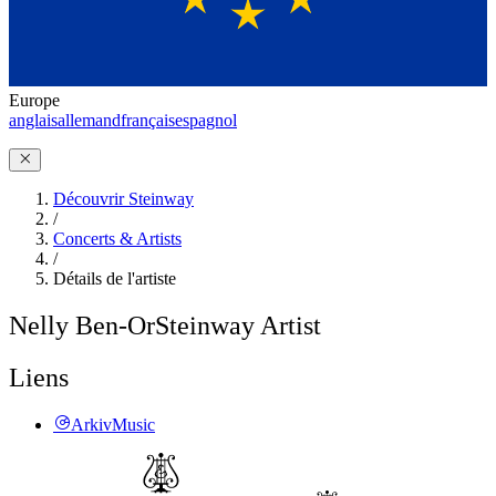
Europe
anglais
allemand
français
espagnol
Découvrir Steinway
/
Concerts & Artists
/
Détails de l'artiste
Nelly Ben-Or
Steinway Artist
Liens
ArkivMusic