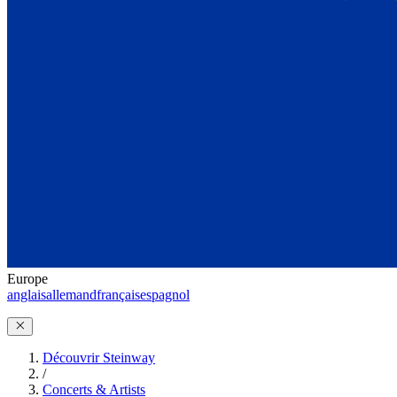
Europe
anglais
allemand
français
espagnol
Découvrir Steinway
/
Concerts & Artists