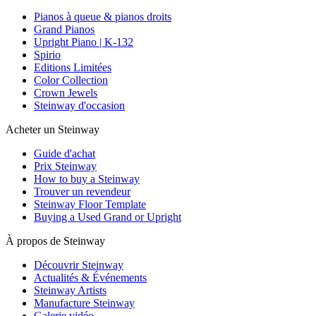
Pianos à queue & pianos droits
Grand Pianos
Upright Piano | K-132
Spirio
Editions Limitées
Color Collection
Crown Jewels
Steinway d'occasion
Acheter un Steinway
Guide d'achat
Prix Steinway
How to buy a Steinway
Trouver un revendeur
Steinway Floor Template
Buying a Used Grand or Upright
À propos de Steinway
Découvrir Steinway
Actualités & Événements
Steinway Artists
Manufacture Steinway
Galerie vidéo