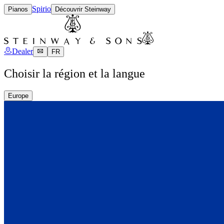
Spirio
Pianos
Découvrir Steinway
Dealer
FR
Choisir la région et la langue
Europe