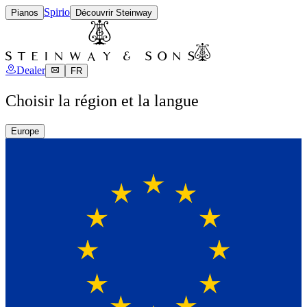
Spirio
Pianos
Découvrir Steinway
Dealer
FR
Choisir la région et la langue
Europe