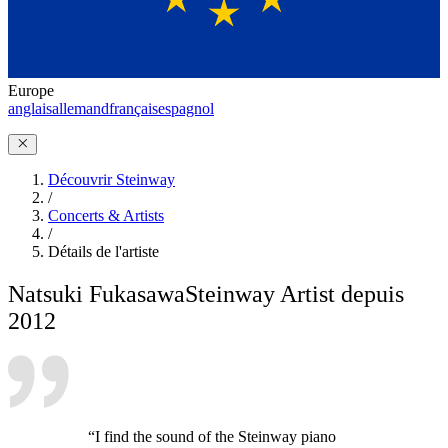
Europe
anglais
allemand
français
espagnol
Découvrir Steinway
/
Concerts & Artists
/
Détails de l'artiste
Natsuki Fukasawa
Steinway Artist depuis
2012
“I find the sound of the Steinway piano