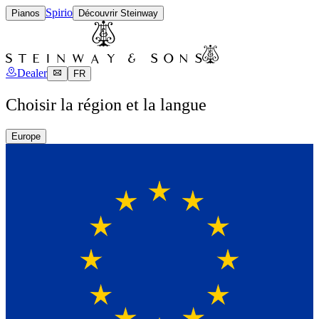
Spirio
Pianos
Découvrir Steinway
Dealer
FR
Choisir la région et la langue
Europe