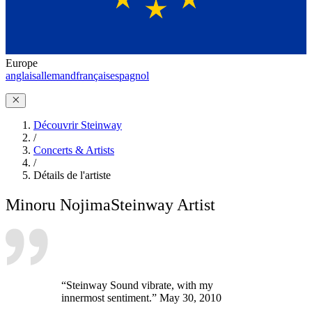
Europe
anglais
allemand
français
espagnol
Découvrir Steinway
/
Concerts & Artists
/
Détails de l'artiste
Minoru Nojima
Steinway Artist
“Steinway Sound vibrate, with my
innermost sentiment.” May 30, 2010