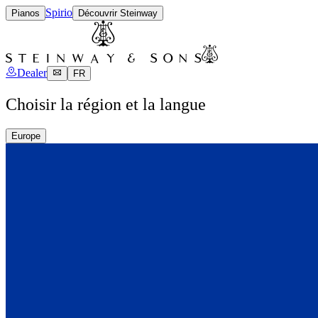
Spirio
Pianos
Découvrir Steinway
Dealer
FR
Choisir la région et la langue
Europe