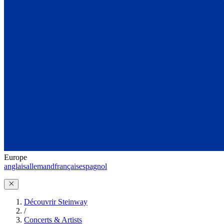
Europe
anglais
allemand
français
espagnol
Découvrir Steinway
/
Concerts & Artists