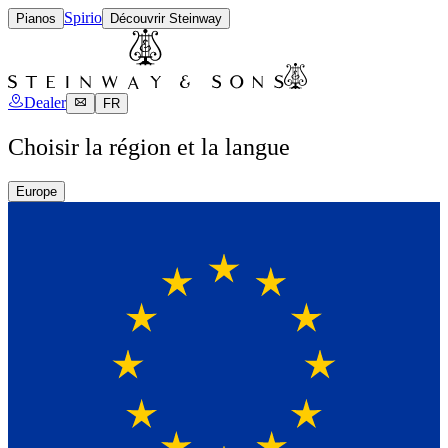
Spirio
Pianos
Découvrir Steinway
Dealer
FR
Choisir la région et la langue
Europe