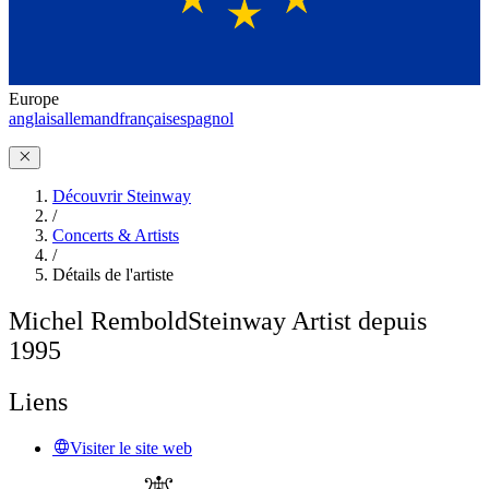
Europe
anglais
allemand
français
espagnol
Découvrir Steinway
/
Concerts & Artists
/
Détails de l'artiste
Michel Rembold
Steinway Artist depuis
1995
Liens
Visiter le site web