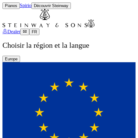
Spirio
Pianos
Découvrir Steinway
Dealer
FR
Choisir la région et la langue
Europe