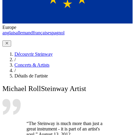
Europe
anglais
allemand
français
espagnol
Découvrir Steinway
/
Concerts & Artists
/
Détails de l'artiste
Michael Roll
Steinway Artist
“The Steinway is much more than just a
great instrument - it is part of an artist's
soul.” August 13, 2012