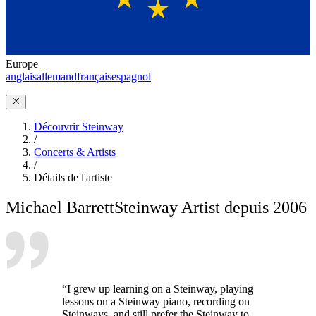
Europe
anglais
allemand
français
espagnol
Découvrir Steinway
/
Concerts & Artists
/
Détails de l'artiste
Michael Barrett
Steinway Artist depuis 2006
“I grew up learning on a Steinway, playing
lessons on a Steinway piano, recording on
Steinways, and still prefer the Steinway to