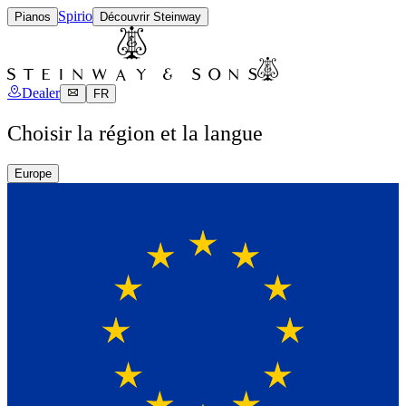
Spirio
Pianos
Découvrir Steinway
Dealer
FR
Choisir la région et la langue
Europe