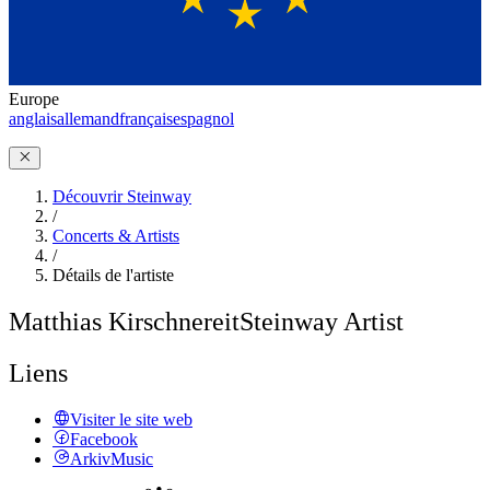
Europe
anglais
allemand
français
espagnol
Découvrir Steinway
/
Concerts & Artists
/
Détails de l'artiste
Matthias Kirschnereit
Steinway Artist
Liens
Visiter le site web
Facebook
ArkivMusic