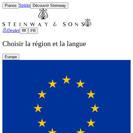
Spirio
Pianos
Découvrir Steinway
Dealer
FR
Choisir la région et la langue
Europe