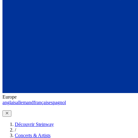
Europe
anglais
allemand
français
espagnol
Découvrir Steinway
/
Concerts & Artists