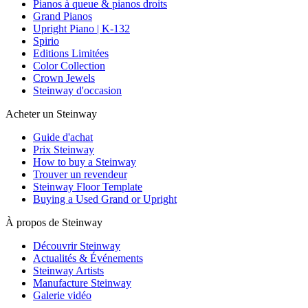
Pianos à queue & pianos droits
Grand Pianos
Upright Piano | K-132
Spirio
Editions Limitées
Color Collection
Crown Jewels
Steinway d'occasion
Acheter un Steinway
Guide d'achat
Prix Steinway
How to buy a Steinway
Trouver un revendeur
Steinway Floor Template
Buying a Used Grand or Upright
À propos de Steinway
Découvrir Steinway
Actualités & Événements
Steinway Artists
Manufacture Steinway
Galerie vidéo