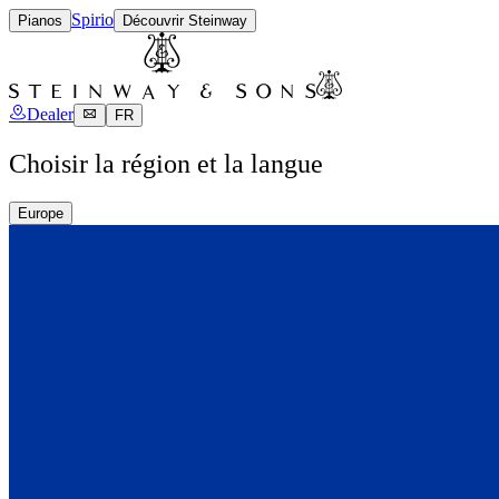
Spirio
Pianos
Découvrir Steinway
Dealer
FR
Choisir la région et la langue
Europe