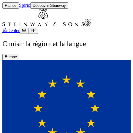
Spirio
Pianos
Découvrir Steinway
Dealer
FR
Choisir la région et la langue
Europe