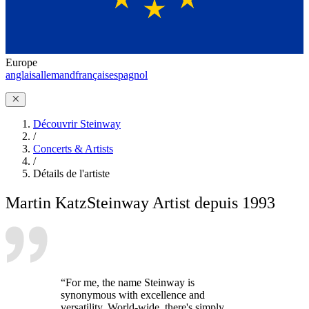
Europe
anglais
allemand
français
espagnol
Découvrir Steinway
/
Concerts & Artists
/
Détails de l'artiste
Martin Katz
Steinway Artist depuis 1993
“For me, the name Steinway is
synonymous with excellence and
versatility. World-wide, there's simply