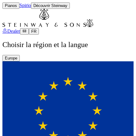
Spirio
Pianos
Découvrir Steinway
Dealer
FR
Choisir la région et la langue
Europe