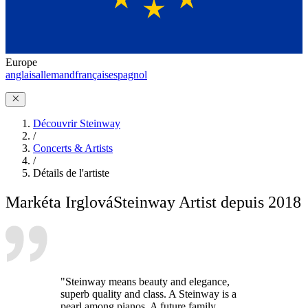
Europe
anglais
allemand
français
espagnol
Découvrir Steinway
/
Concerts & Artists
/
Détails de l'artiste
Markéta Irglová
Steinway Artist depuis 2018
"Steinway means beauty and elegance,
superb quality and class. A Steinway is a
pearl among pianos. A future family