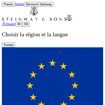
Spirio
Pianos
Découvrir Steinway
Dealer
FR
Choisir la région et la langue
Europe