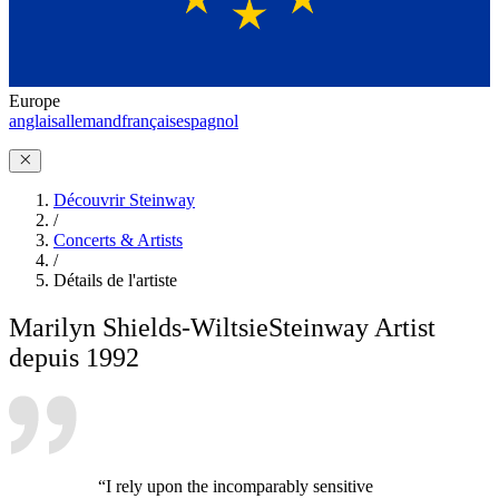
Europe
anglais
allemand
français
espagnol
Découvrir Steinway
/
Concerts & Artists
/
Détails de l'artiste
Marilyn Shields-Wiltsie
Steinway Artist
depuis 1992
“I rely upon the incomparably sensitive