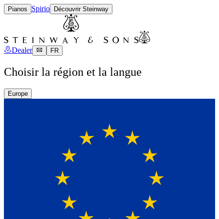
Spirio
Pianos
Découvrir Steinway
Dealer
FR
Choisir la région et la langue
Europe