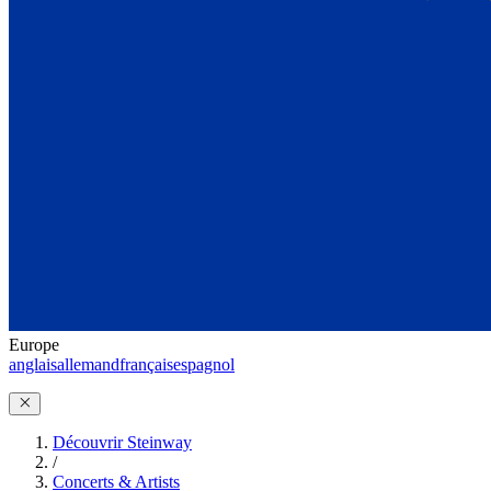
Europe
anglais
allemand
français
espagnol
Découvrir Steinway
/
Concerts & Artists