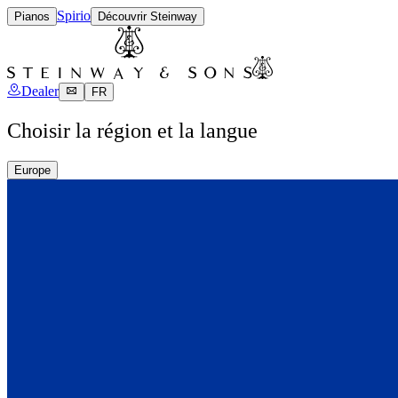
Spirio
Pianos
Découvrir Steinway
Dealer
FR
Choisir la région et la langue
Europe