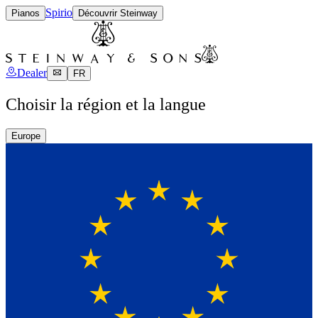
Spirio
Pianos
Découvrir Steinway
Dealer
FR
Choisir la région et la langue
Europe