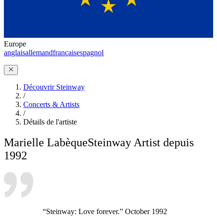
Europe
anglais
allemand
français
espagnol
Découvrir Steinway
/
Concerts & Artists
/
Détails de l'artiste
Marielle Labèque
Steinway Artist depuis
1992
“Steinway: Love forever.” October 1992