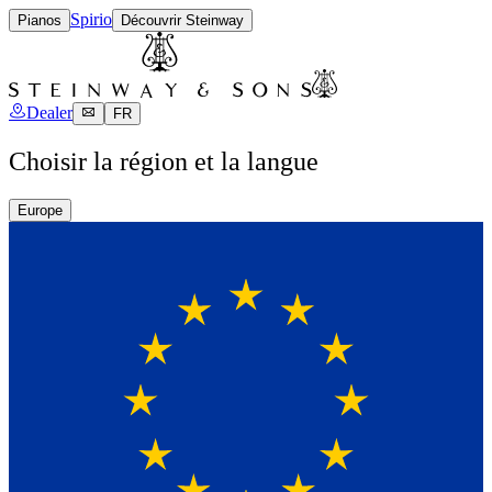
Spirio
Pianos
Découvrir Steinway
Dealer
FR
Choisir la région et la langue
Europe