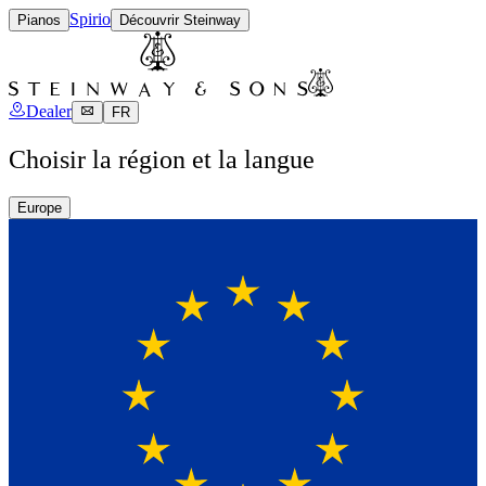
Spirio
Pianos
Découvrir Steinway
Dealer
FR
Choisir la région et la langue
Europe