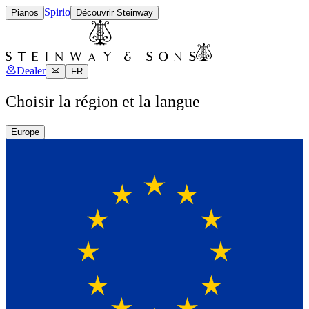
Spirio
Pianos
Découvrir Steinway
Dealer
FR
Choisir la région et la langue
Europe