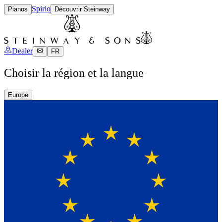
Spirio
Pianos
Découvrir Steinway
Dealer
FR
Choisir la région et la langue
Europe