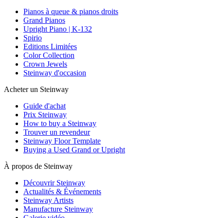
Pianos à queue & pianos droits
Grand Pianos
Upright Piano | K-132
Spirio
Editions Limitées
Color Collection
Crown Jewels
Steinway d'occasion
Acheter un Steinway
Guide d'achat
Prix Steinway
How to buy a Steinway
Trouver un revendeur
Steinway Floor Template
Buying a Used Grand or Upright
À propos de Steinway
Découvrir Steinway
Actualités & Événements
Steinway Artists
Manufacture Steinway
Galerie vidéo