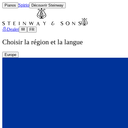
Spirio
Pianos
Découvrir Steinway
Dealer
FR
Choisir la région et la langue
Europe