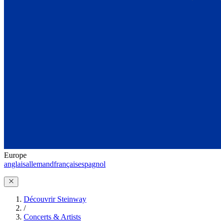
Europe
anglais
allemand
français
espagnol
Découvrir Steinway
/
Concerts & Artists