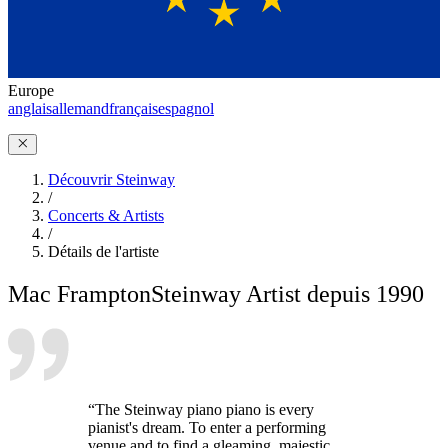
Europe
anglais
allemand
français
espagnol
Découvrir Steinway
/
Concerts & Artists
/
Détails de l'artiste
Mac Frampton
Steinway Artist depuis 1990
“The Steinway piano piano is every
pianist's dream. To enter a performing
venue and to find a gleaming, majestic