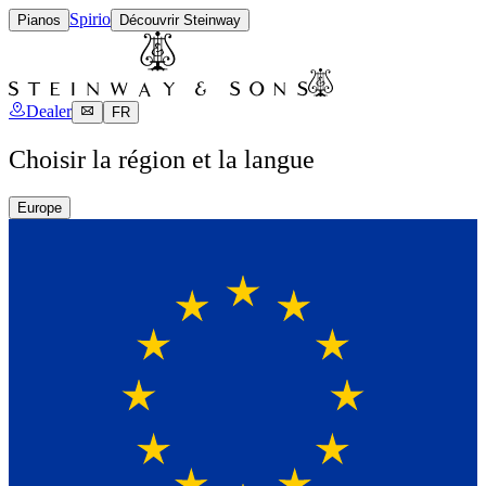
Spirio
Pianos
Découvrir Steinway
Dealer
FR
Choisir la région et la langue
Europe