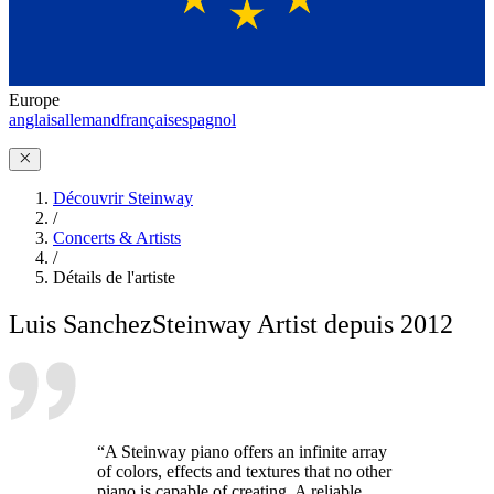
Europe
anglais
allemand
français
espagnol
Découvrir Steinway
/
Concerts & Artists
/
Détails de l'artiste
Luis Sanchez
Steinway Artist depuis 2012
“A Steinway piano offers an infinite array
of colors, effects and textures that no other
piano is capable of creating. A reliable