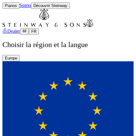
Spirio
Pianos
Découvrir Steinway
Dealer
FR
Choisir la région et la langue
Europe