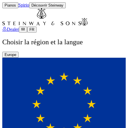
Spirio
Pianos
Découvrir Steinway
Dealer
FR
Choisir la région et la langue
Europe