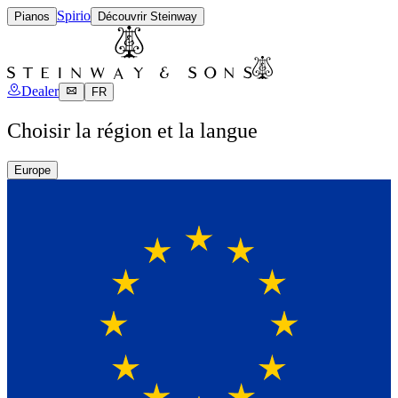
Spirio
Pianos
Découvrir Steinway
Dealer
FR
Choisir la région et la langue
Europe