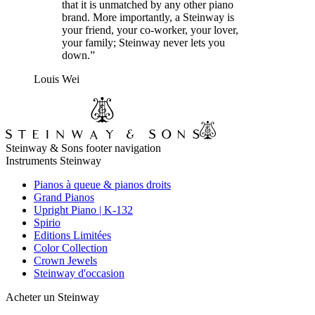
that it is unmatched by any other piano
brand. More importantly, a Steinway is
your friend, your co-worker, your lover,
your family; Steinway never lets you
down.”
Louis Wei
Steinway & Sons footer navigation
Instruments Steinway
Pianos à queue & pianos droits
Grand Pianos
Upright Piano | K-132
Spirio
Editions Limitées
Color Collection
Crown Jewels
Steinway d'occasion
Acheter un Steinway