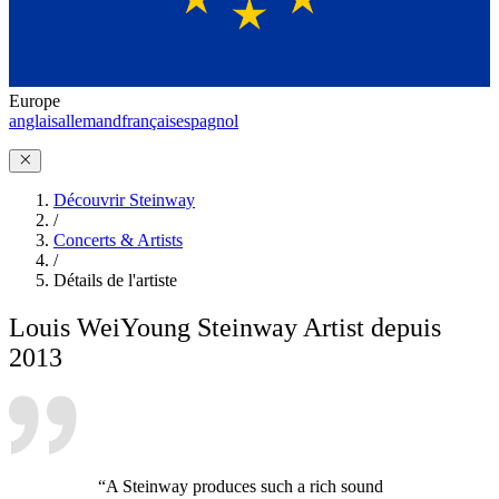
Europe
anglais
allemand
français
espagnol
Découvrir Steinway
/
Concerts & Artists
/
Détails de l'artiste
Louis Wei
Young Steinway Artist depuis
2013
“A Steinway produces such a rich sound