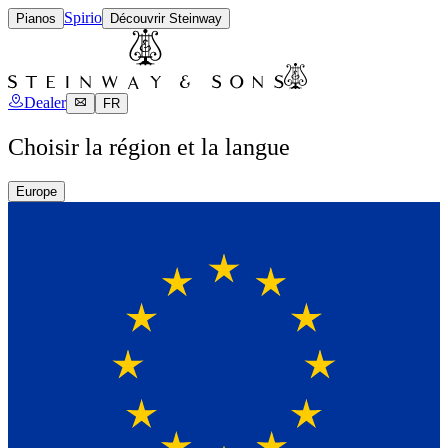
Spirio
Pianos
Découvrir Steinway
Dealer
FR
Choisir la région et la langue
Europe