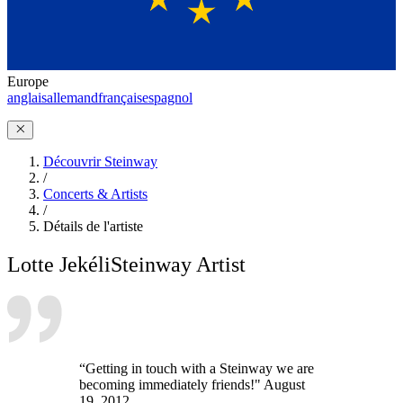
Europe
anglais
allemand
français
espagnol
Découvrir Steinway
/
Concerts & Artists
/
Détails de l'artiste
Lotte Jekéli
Steinway Artist
“Getting in touch with a Steinway we are
becoming immediately friends!" August
19, 2012