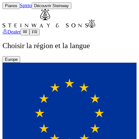
Spirio
Pianos
Découvrir Steinway
Dealer
FR
Choisir la région et la langue
Europe