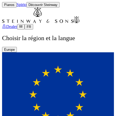
Spirio
Pianos
Découvrir Steinway
Dealer
FR
Choisir la région et la langue
Europe