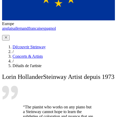
Europe
anglais
allemand
français
espagnol
Découvrir Steinway
/
Concerts & Artists
/
Détails de l'artiste
Lorin Hollander
Steinway Artist depuis 1973
“The pianist who works on any piano but
a Steinway cannot hope to learn the
subtleties of coloration and nuance that are