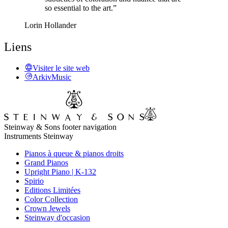
so essential to the art.”
Lorin Hollander
Liens
Visiter le site web
ArkivMusic
Steinway & Sons footer navigation
Instruments Steinway
Pianos à queue & pianos droits
Grand Pianos
Upright Piano | K-132
Spirio
Editions Limitées
Color Collection
Crown Jewels
Steinway d'occasion