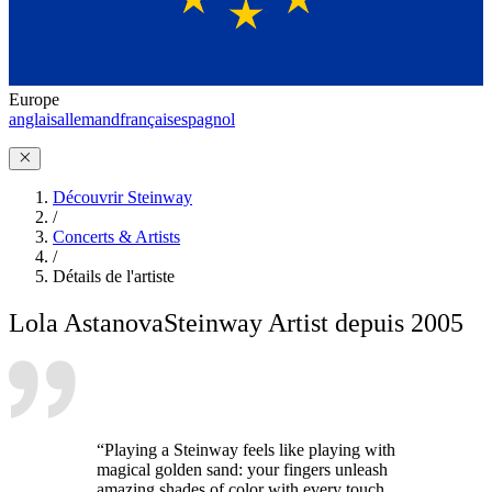
Europe
anglais
allemand
français
espagnol
Découvrir Steinway
/
Concerts & Artists
/
Détails de l'artiste
Lola Astanova
Steinway Artist depuis 2005
“Playing a Steinway feels like playing with
magical golden sand: your fingers unleash
amazing shades of color with every touch.