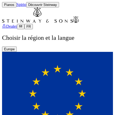
Spirio
Pianos
Découvrir Steinway
Dealer
FR
Choisir la région et la langue
Europe