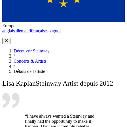
Europe
anglais
allemand
français
espagnol
Découvrir Steinway
/
Concerts & Artists
/
Détails de l'artiste
Lisa Kaplan
Steinway Artist depuis 2012
“I have always wanted a Steinway and
finally had the opportunity to make it
happen. They are incredibly reliable