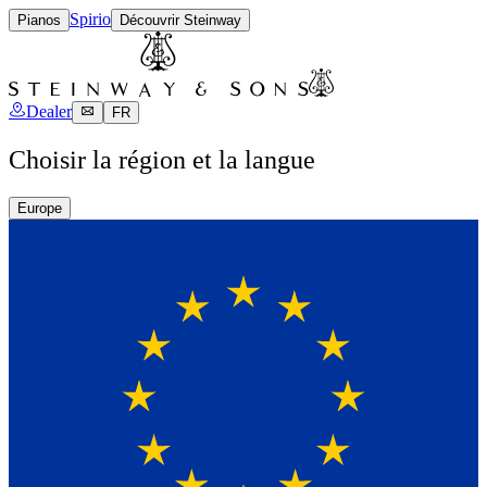
Spirio
Pianos
Découvrir Steinway
Dealer
FR
Choisir la région et la langue
Europe