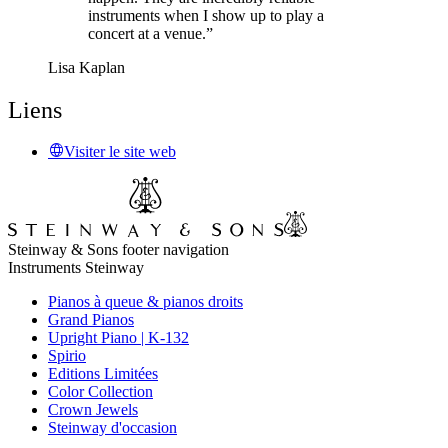
instruments when I show up to play a
concert at a venue.”
Lisa Kaplan
Liens
Visiter le site web
Steinway & Sons footer navigation
Instruments Steinway
Pianos à queue & pianos droits
Grand Pianos
Upright Piano | K-132
Spirio
Editions Limitées
Color Collection
Crown Jewels
Steinway d'occasion