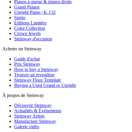
Pianos à queue & pianos droits
Grand Pianos
Upright Piano | K-132
Spirio
Editions Limitées
Color Collection
Crown Jewels
Steinway d'occasion
Acheter un Steinway
Guide d'achat
Prix Steinway
How to buy a Steinway
Trouver un revendeur
Steinway Floor Template
Buying a Used Grand or Upright
À propos de Steinway
Découvrir Steinway
Actualités & Événements
Steinway Artists
Manufacture Steinway
Galerie vidéo