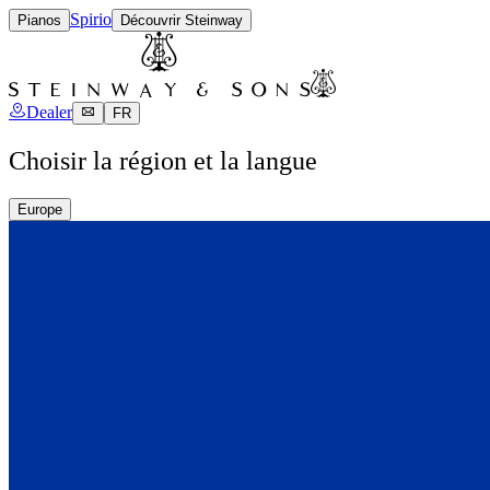
Spirio
Pianos
Découvrir Steinway
Dealer
FR
Choisir la région et la langue
Europe