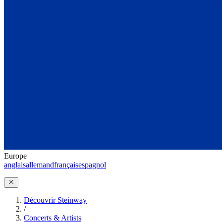
Europe
anglais
allemand
français
espagnol
Découvrir Steinway
/
Concerts & Artists