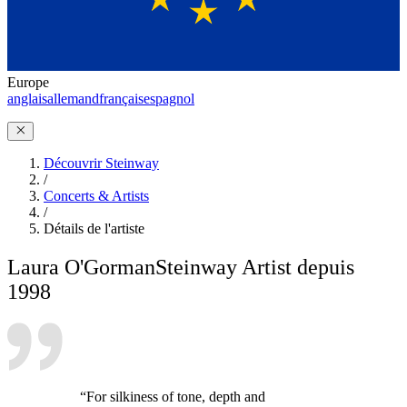
Europe
anglais
allemand
français
espagnol
Découvrir Steinway
/
Concerts & Artists
/
Détails de l'artiste
Laura O'Gorman
Steinway Artist depuis
1998
“For silkiness of tone, depth and