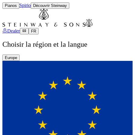
Spirio
Pianos
Découvrir Steinway
Dealer
FR
Choisir la région et la langue
Europe